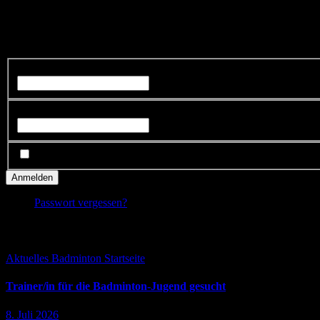
Als registrierter Benutzer kannst Du Dich hier anmelden.
Eine selbstständige Registrierung ich auf dieser Webseite nicht möglic
Benutzername oder E-Mail-Adresse
*
Passwort
*
Angemeldet bleiben
Passwort vergessen?
Falls Du es verpasst hast ...
Aktuelles
Badminton
Startseite
Trainer/in für die Badminton-Jugend gesucht
8. Juli 2026