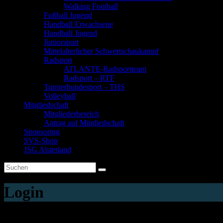
Walking Football
Fußball Jugend
Handball Erwachsene
Handball Jugend
Juniorsport
Mittelalterlicher Schwertschaukampf
Radsport
ATLANTE-Radsportteam
Radsport – RTF
Turnierhundesport – THS
Volleyball
Mitgliedschaft
Mitgliederbereich
Antrag auf Mitgliedschaft
Sponsoring
SVS-Shop
JSG Alsterland
Login