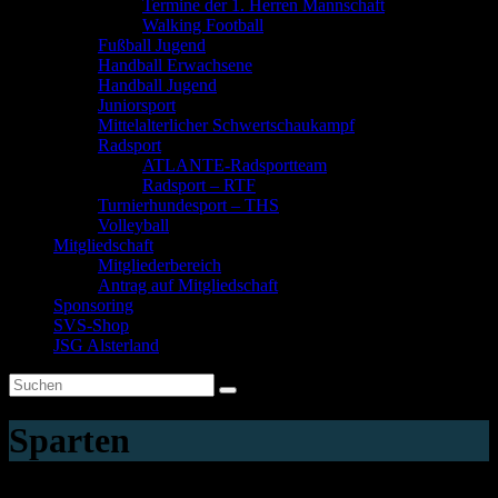
Termine der 1. Herren Mannschaft
Walking Football
Fußball Jugend
Handball Erwachsene
Handball Jugend
Juniorsport
Mittelalterlicher Schwertschaukampf
Radsport
ATLANTE-Radsportteam
Radsport – RTF
Turnierhundesport – THS
Volleyball
Mitgliedschaft
Mitgliederbereich
Antrag auf Mitgliedschaft
Sponsoring
SVS-Shop
JSG Alsterland
Sparten
Falls Du es verpasst hast ...