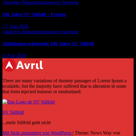
Aktuelles
Bekanntmachungen
Startseite
106 Jahre SV Sülfeld – Freitag
17. Juni 2026
Aktuelles
Bekanntmachungen
Startseite
Jubiläumswochenende 106 Jahre SV Sülfeld
9. Juni 2026
There are many variations of dummy passages of Lorem Ipsum a
available, but the majority have suffered that is alteration in some
that form injected humour or randomised.
SV Sülfeld
...mehr Sülfeld geht nicht
Mit Stolz präsentiert von WordPress
|
Theme: News Way von