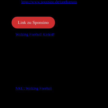
Unter
https://www.sponsino.de/torefueruns
kannst auch Du
zum Sponsor werden und uns die Anschaffung des Materials
ermöglichen.
Link zu Sponsino
Walking Football Kickoff
8. April 2022
Gestern war es soweit: Die offizielle Kickoff-Veranstaltung
zum „Walking Football“ im SVS.
Im Zuge eines Trainings in der Sporthalle wurde das
Starterpaket von SHFV und AOK an die Truppe rund um
Stefan Budde (2. v.R.) verteilt.
Ab sofort wird einmal die Woche trainiert. Im Winter in der
Halle, im Sommer auf dem Sportplatz.
NEU: Walking Football
31. März 2022
Ganz neu im Verein:
Walking Football.