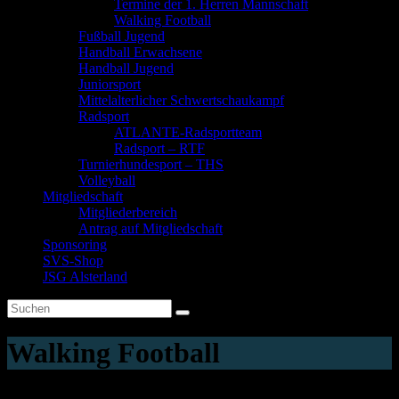
Termine der 1. Herren Mannschaft
Walking Football
Fußball Jugend
Handball Erwachsene
Handball Jugend
Juniorsport
Mittelalterlicher Schwertschaukampf
Radsport
ATLANTE-Radsportteam
Radsport – RTF
Turnierhundesport – THS
Volleyball
Mitgliedschaft
Mitgliederbereich
Antrag auf Mitgliedschaft
Sponsoring
SVS-Shop
JSG Alsterland
Walking Football