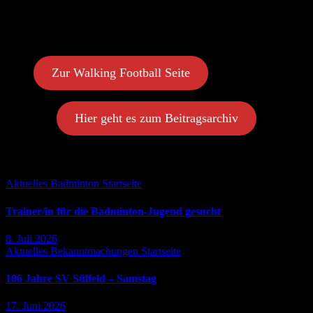
DIE
inkludierende, Generationen- &
Geschlechterübergreifende Sportart jetzt auch im SV Sülfeld!
Jeder kann mitmachen.
Zur Walking Football Seite
Hier geht es zum Beitragsarchiv
Falls Du es verpasst hast ...
Aktuelles
Badminton
Startseite
Trainer/in für die Badminton-Jugend gesucht
8. Juli 2026
Aktuelles
Bekanntmachungen
Startseite
106 Jahre SV Sülfeld – Samstag
17. Juni 2026