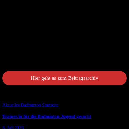
Jugendobleuten aus Seth und Oering zusammengesetzt. Fazit:
Bei allen Vereinen kneift“ es an Spielern. Aufgrund Dessen
haben wir uns entschlossen ab der Saison 23/24 eine
gemeinsame SG zu gründen. Diese soll ab der F-Jugend
beginnen und danach alle Altersklassen besetzen.
Einzelheiten müssen noch geklärt werden, aber die
Bereitschaft aller Vereine ist vorhanden.
Insgesamt hat die Sparte in der Saison 22/23 einen gewaltigen
Sprung gemacht.
Die Spartenleitung
Hier geht es zum Beitragsarchiv
Falls Du es verpasst hast ...
Aktuelles
Badminton
Startseite
Trainer/in für die Badminton-Jugend gesucht
8. Juli 2026