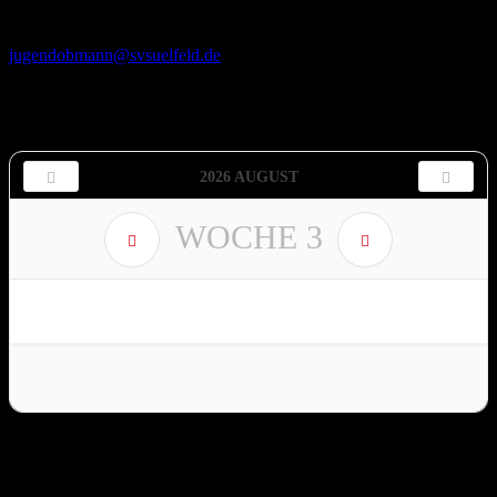
Spartenleitung
:
Ralf Ewen, Tel. 0173 – 797 87 20
, Email:
jugendobmann@svsuelfeld.de
Termine Fußball Jugend
2026 AUGUST
WOCHE
3
Die neuesten Berichte aus der Sparte