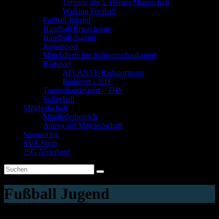
Termine der 1. Herren Mannschaft
Walking Football
Fußball Jugend
Handball Erwachsene
Handball Jugend
Juniorsport
Mittelalterlicher Schwertschaukampf
Radsport
ATLANTE-Radsportteam
Radsport – RTF
Turnierhundesport – THS
Volleyball
Mitgliedschaft
Mitgliederbereich
Antrag auf Mitgliedschaft
Sponsoring
SVS-Shop
JSG Alsterland
Fußball Jugend