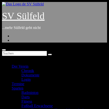
Zum
Inhalt
springen
SV Sülfeld
...mehr Sülfeld geht nicht
Der Verein
Chronik
Dokumente
Login
Termine
Sparten
Badminton
Darts
Fitness
Fußball Erwachsene