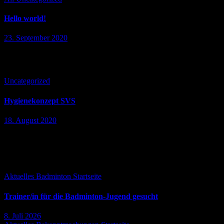
Hello world!
23. September 2020
Welcome to WordPress. This is your first post. Edit or delete it, then
start writing!
Uncategorized
Hygienekonzept SVS
18. August 2020
Das Hygienekonzept des SVS
Falls Du es verpasst hast ...
Aktuelles
Badminton
Startseite
Trainer/in für die Badminton-Jugend gesucht
8. Juli 2026