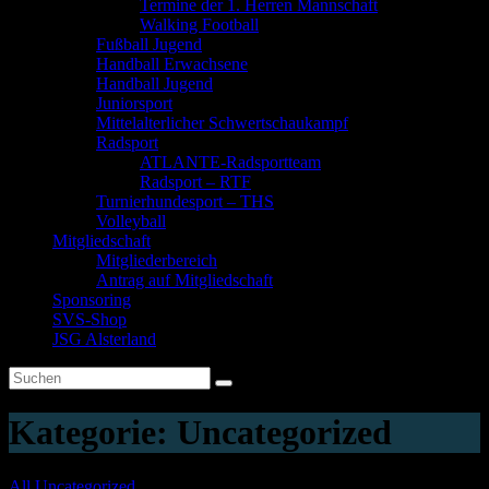
Termine der 1. Herren Mannschaft
Walking Football
Fußball Jugend
Handball Erwachsene
Handball Jugend
Juniorsport
Mittelalterlicher Schwertschaukampf
Radsport
ATLANTE-Radsportteam
Radsport – RTF
Turnierhundesport – THS
Volleyball
Mitgliedschaft
Mitgliederbereich
Antrag auf Mitgliedschaft
Sponsoring
SVS-Shop
JSG Alsterland
Kategorie:
Uncategorized
All
Uncategorized