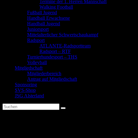
Termine der 1. Herren Mannschaft
Walking Football
Fußball Jugend
Handball Erwachsene
Handball Jugend
Juniorsport
Mittelalterlicher Schwertschaukampf
Radsport
ATLANTE-Radsportteam
Radsport – RTF
Turnierhundesport – THS
Volleyball
Mitgliedschaft
Mitgliederbereich
Antrag auf Mitgliedschaft
Sponsoring
SVS-Shop
JSG Alsterland
Jubiläumswochenende 106
Jahre SV Sülfeld