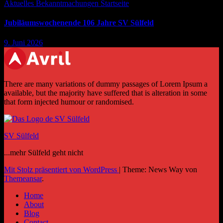
Aktuelles
Bekanntmachungen
Startseite
Jubiläumswochenende 106 Jahre SV Sülfeld
9. Juni 2026
There are many variations of dummy passages of Lorem Ipsum a
available, but the majority have suffered that is alteration in some
that form injected humour or randomised.
SV Sülfeld
...mehr Sülfeld geht nicht
Mit Stolz präsentiert von WordPress
|
Theme: News Way von
Themeansar
.
Home
About
Blog
Contact