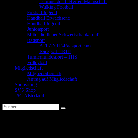
Termine der 1. Herren Mannschaft
Walking Football
Fußball Jugend
Handball Erwachsene
Handball Jugend
Juniorsport
Mittelalterlicher Schwertschaukampf
Radsport
ATLANTE-Radsportteam
Radsport – RTF
Turnierhundesport – THS
Volleyball
Mitgliedschaft
Mitgliederbereich
Antrag auf Mitgliedschaft
Sponsoring
SVS-Shop
JSG Alsterland
Finisher Trikot 2015