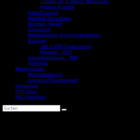
Termine der 1. Herren Mannschaft
Walking Football
Fußball Jugend
Handball Erwachsene
Handball Jugend
Juniorsport
Mittelalterlicher Schwertschaukampf
Radsport
ATLANTE-Radsportteam
Radsport – RTF
Turnierhundesport – THS
Volleyball
Mitgliedschaft
Mitgliederbereich
Antrag auf Mitgliedschaft
Sponsoring
SVS-Shop
JSG Alsterland
Spartenbericht Handball 2019