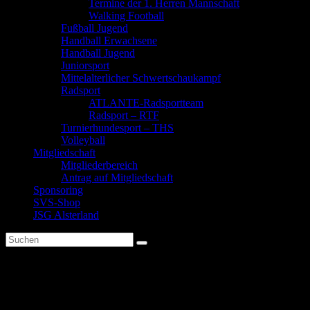
Termine der 1. Herren Mannschaft
Walking Football
Fußball Jugend
Handball Erwachsene
Handball Jugend
Juniorsport
Mittelalterlicher Schwertschaukampf
Radsport
ATLANTE-Radsportteam
Radsport – RTF
Turnierhundesport – THS
Volleyball
Mitgliedschaft
Mitgliederbereich
Antrag auf Mitgliedschaft
Sponsoring
SVS-Shop
JSG Alsterland
Unser Chefkoch empfiehlt:
Reduktion von Frühlingfrische