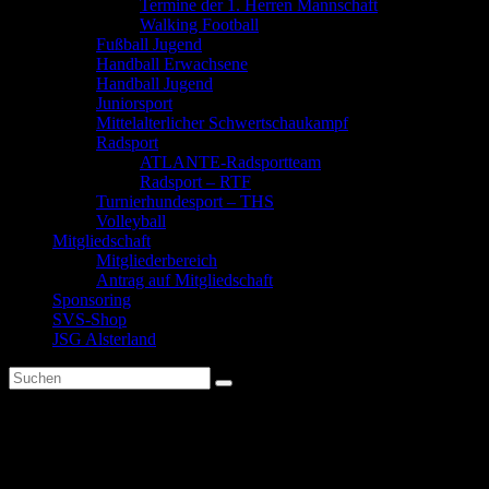
Termine der 1. Herren Mannschaft
Walking Football
Fußball Jugend
Handball Erwachsene
Handball Jugend
Juniorsport
Mittelalterlicher Schwertschaukampf
Radsport
ATLANTE-Radsportteam
Radsport – RTF
Turnierhundesport – THS
Volleyball
Mitgliedschaft
Mitgliederbereich
Antrag auf Mitgliedschaft
Sponsoring
SVS-Shop
JSG Alsterland
4. Tag / Inselwetter – Paradox
Unsere Überlegung war die leichte wellige Tour von Grenadillo de