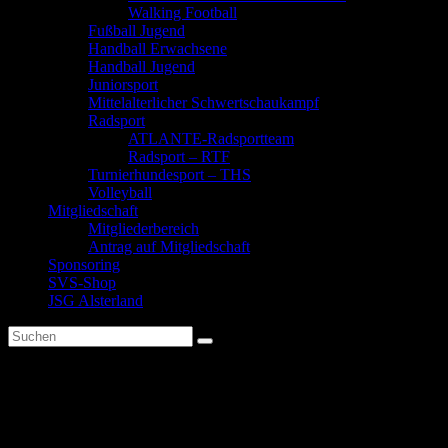
Walking Football
Fußball Jugend
Handball Erwachsene
Handball Jugend
Juniorsport
Mittelalterlicher Schwertschaukampf
Radsport
ATLANTE-Radsportteam
Radsport – RTF
Turnierhundesport – THS
Volleyball
Mitgliedschaft
Mitgliederbereich
Antrag auf Mitgliedschaft
Sponsoring
SVS-Shop
JSG Alsterland
Ach du dickes Ei!