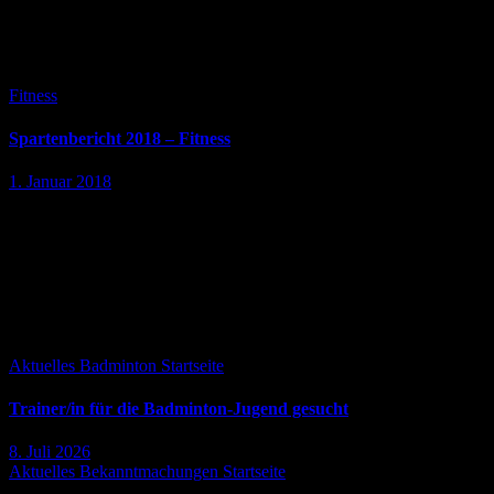
Jahreshauptversammlung am 29.03.2019 Die Fitness-Sparte im SV
Sülfeld besteht 2018 aus 4 Übungsleitern, die inzwischen alle
qualifizierte Lizenzen vorweisen können. Das Angebot…
Fitness
Spartenbericht 2018 – Fitness
1. Januar 2018
Bericht der Fitness-Sparte im SV Sülfeld für die
Jahreshauptversammlung am 15.06.2018 Die Fitness-Sparte des SV
Sülfeld hat sich 2017 neuformiert. Ursel Volke hat als
Fitnesstrainerin nach und nach das bestehende…
Falls Du es verpasst hast ...
Aktuelles
Badminton
Startseite
Trainer/in für die Badminton-Jugend gesucht
8. Juli 2026
Aktuelles
Bekanntmachungen
Startseite