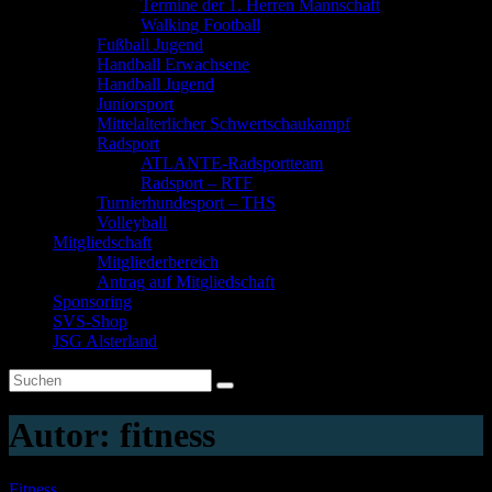
Termine der 1. Herren Mannschaft
Walking Football
Fußball Jugend
Handball Erwachsene
Handball Jugend
Juniorsport
Mittelalterlicher Schwertschaukampf
Radsport
ATLANTE-Radsportteam
Radsport – RTF
Turnierhundesport – THS
Volleyball
Mitgliedschaft
Mitgliederbereich
Antrag auf Mitgliedschaft
Sponsoring
SVS-Shop
JSG Alsterland
Autor:
fitness
Fitness