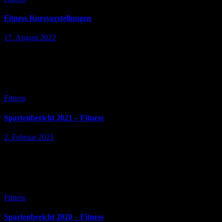
Fitness Kursvorstellungen
17. August 2022
Mobilität, Rücken und Entspannung Nach den Kraft- und
Ausdauertrainings müssen wir unseren Körper beweglich halten, um
Schmerzen in Gelenken vorzubeugen/ zu lindern oder
Verspannungen zu lösen. Dafür verbindet der Donnerstag…
Fitness
Spartenbericht 2021 – Fitness
2. Februar 2021
Bericht über das Jahr 2020 der Fitness-Sparteim SV Sülfeld Das
Angebot der Fitness-Sparte startete mitfünf Kursen/Woche (2x
vormittags und 3x abends) in das Jahr 2020. Leider kam das
sportliche Angebot…
Fitness
Spartenbericht 2020 – Fitness