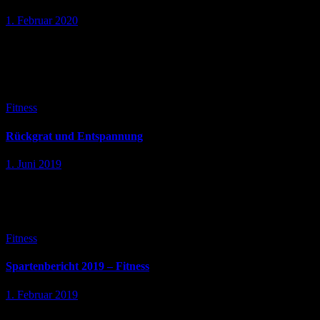
1. Februar 2020
Bericht der Fitness-Sparte 2019 im SV Sülfeld für die
Jahreshauptversammlung am 06.03.2020 Die Fitness-Sparte im SV
Sülfeld besteht 2019 aus 6 lizensierten Übungsleitern. Das Angebot
der Fitness-Sparte umfasst sechs Kurse…
Fitness
Rückgrat und Entspannung
1. Juni 2019
Donnerstags: 19:00 – 20:00 Uhr in der Gymnastikhalle mit Finja
Dieser Kurs tut Deinem Rücken gut und ist sowohl zur Vorbeugung
als auch für alle Altersklassen geeignet!! Ein Mensch ist…
Fitness
Spartenbericht 2019 – Fitness
1. Februar 2019
Bericht der Fitness-Sparte im SV Sülfeld für die