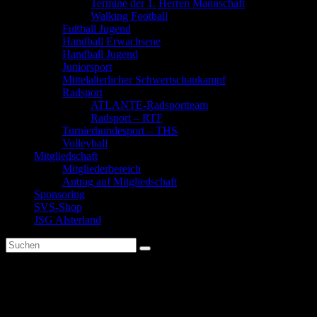
Termine der 1. Herren Mannschaft
Walking Football
Fußball Jugend
Handball Erwachsene
Handball Jugend
Juniorsport
Mittelalterlicher Schwertschaukampf
Radsport
ATLANTE-Radsportteam
Radsport – RTF
Turnierhundesport – THS
Volleyball
Mitgliedschaft
Mitgliederbereich
Antrag auf Mitgliedschaft
Sponsoring
SVS-Shop
JSG Alsterland
Einladung
Jahreshauptversammlung 2026