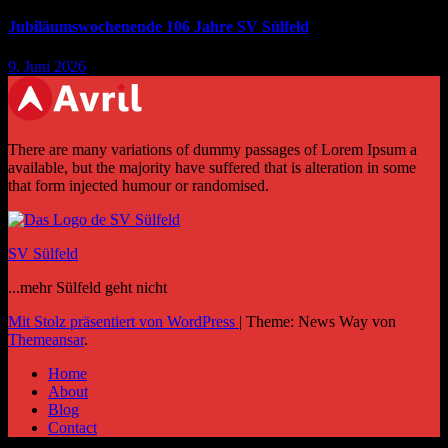
Jubiläumswochenende 106 Jahre SV Sülfeld
9. Juni 2026
There are many variations of dummy passages of Lorem Ipsum a
available, but the majority have suffered that is alteration in some
that form injected humour or randomised.
SV Sülfeld
...mehr Sülfeld geht nicht
Mit Stolz präsentiert von WordPress
|
Theme: News Way von
Themeansar
.
Home
About
Blog
Contact