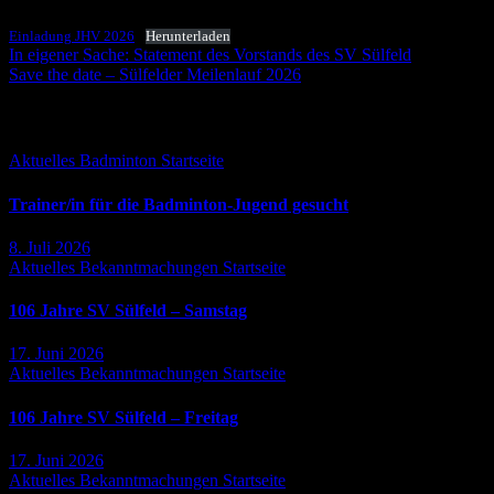
Einladung JHV 2026
Herunterladen
Beitragsnavigation
In eigener Sache: Statement des Vorstands des SV Sülfeld
Save the date – Sülfelder Meilenlauf 2026
Falls Du es verpasst hast ...
Aktuelles
Badminton
Startseite
Trainer/in für die Badminton-Jugend gesucht
8. Juli 2026
Aktuelles
Bekanntmachungen
Startseite
106 Jahre SV Sülfeld – Samstag
17. Juni 2026
Aktuelles
Bekanntmachungen
Startseite
106 Jahre SV Sülfeld – Freitag
17. Juni 2026
Aktuelles
Bekanntmachungen
Startseite