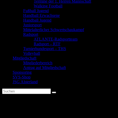
Termine der 1. Herren Mannschaft
Walking Football
Fußball Jugend
Handball Erwachsene
Handball Jugend
Juniorsport
Mittelalterlicher Schwertschaukampf
Radsport
ATLANTE-Radsportteam
Radsport – RTF
Turnierhundesport – THS
Volleyball
Mitgliedschaft
Mitgliederbereich
Antrag auf Mitgliedschaft
Sponsoring
SVS-Shop
JSG Alsterland
Gesucht: Verstärkung für den
Vorstand