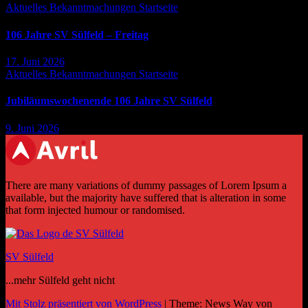
Aktuelles
Bekanntmachungen
Startseite
106 Jahre SV Sülfeld – Freitag
17. Juni 2026
Aktuelles
Bekanntmachungen
Startseite
Jubiläumswochenende 106 Jahre SV Sülfeld
9. Juni 2026
There are many variations of dummy passages of Lorem Ipsum a
available, but the majority have suffered that is alteration in some
that form injected humour or randomised.
SV Sülfeld
...mehr Sülfeld geht nicht
Mit Stolz präsentiert von WordPress
|
Theme: News Way von