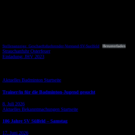
Wir suchen ab sofort eine Verstärkung für den Geschäftsführenden
Vorstand des SV Sülfeld.
Tätigkeitsschwerpunkt: Finanzen.
Details finden sich im angehängten Dokument.
Stellenanzeige_Geschaeftsfuehrender-Vorstand-SV-Suelfeld
Herunterladen
Beitragsnavigation
Strauchanfuhr Osterfeuer
Einladung: JHV 2023
Falls Du es verpasst hast ...
Aktuelles
Badminton
Startseite
Trainer/in für die Badminton-Jugend gesucht
8. Juli 2026
Aktuelles
Bekanntmachungen
Startseite
106 Jahre SV Sülfeld – Samstag
17. Juni 2026