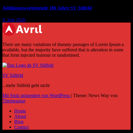
Jubiläumswochenende 106 Jahre SV Sülfeld
9. Juni 2026
There are many variations of dummy passages of Lorem Ipsum a
available, but the majority have suffered that is alteration in some
that form injected humour or randomised.
SV Sülfeld
...mehr Sülfeld geht nicht
Mit Stolz präsentiert von WordPress
|
Theme: News Way von
Themeansar
.
Home
About
Blog
Contact