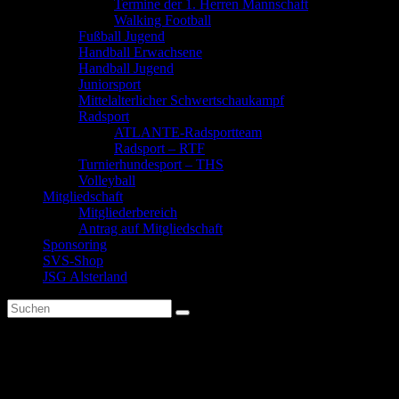
Termine der 1. Herren Mannschaft
Walking Football
Fußball Jugend
Handball Erwachsene
Handball Jugend
Juniorsport
Mittelalterlicher Schwertschaukampf
Radsport
ATLANTE-Radsportteam
Radsport – RTF
Turnierhundesport – THS
Volleyball
Mitgliedschaft
Mitgliederbereich
Antrag auf Mitgliedschaft
Sponsoring
SVS-Shop
JSG Alsterland
Hula-Hoop
Ab sofort wieder jeden Montag von 19:00 bis 20:00 in der