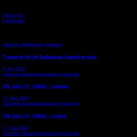
Sporthalle Sülfeld
Beitragsnavigation
Fitness 60+
Laufgruppe
Falls Du es verpasst hast ...
Aktuelles
Badminton
Startseite
Trainer/in für die Badminton-Jugend gesucht
8. Juli 2026
Aktuelles
Bekanntmachungen
Startseite
106 Jahre SV Sülfeld – Samstag
17. Juni 2026
Aktuelles
Bekanntmachungen
Startseite
106 Jahre SV Sülfeld – Freitag
17. Juni 2026
Aktuelles
Bekanntmachungen
Startseite