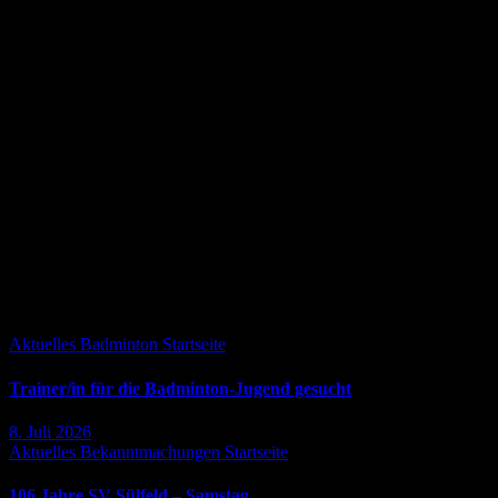
Janine Klatt
Dirk Wulff
Leider hat sich die Leichtathletik Sparte zum Jahresende 2022 aufgelö
Jugendliche und Kinder
Leider haben wir keine Trainer für die Jugendlichen und Kinder gefu
Dirk Wulff
Spartenleiter
Falls Du es verpasst hast ...
Aktuelles
Badminton
Startseite
Trainer/in für die Badminton-Jugend gesucht
8. Juli 2026
Aktuelles
Bekanntmachungen
Startseite
106 Jahre SV Sülfeld – Samstag