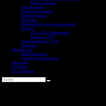
Walking Football
Fußball Jugend
Handball Erwachsene
Handball Jugend
Juniorsport
Mittelalterlicher Schwertschaukampf
Radsport
ATLANTE-Radsportteam
Radsport – RTF
Turnierhundesport – THS
Volleyball
Mitgliedschaft
Mitgliederbereich
Antrag auf Mitgliedschaft
Sponsoring
SVS-Shop
JSG Alsterland
Jahresbericht Leichtathletik 20
Wir sind eine gemischte Gruppe von 2 Frauen und 2 Männer .