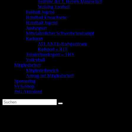
Termine der 1. Herren Mannschaft
Walking Football
Fußball Jugend
Handball Erwachsene
Handball Jugend
Juniorsport
Mittelalterlicher Schwertschaukampf
Radsport
ATLANTE-Radsportteam
Radsport – RTF
Turnierhundesport – THS
Volleyball
Mitgliedschaft
Mitgliederbereich
Antrag auf Mitgliedschaft
Sponsoring
SVS-Shop
JSG Alsterland
Satzung & Mitgliedsantrag
Hier können Satzung und Mitgliedsantrag heruntergeladen werden