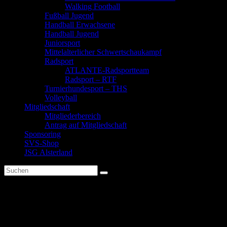
Walking Football
Fußball Jugend
Handball Erwachsene
Handball Jugend
Juniorsport
Mittelalterlicher Schwertschaukampf
Radsport
ATLANTE-Radsportteam
Radsport – RTF
Turnierhundesport – THS
Volleyball
Mitgliedschaft
Mitgliederbereich
Antrag auf Mitgliedschaft
Sponsoring
SVS-Shop
JSG Alsterland
Spartenbericht 2023 – Fitness
Das Angebot der Fitness-Sparte umfasste im Jahr 2022 sechs Kurse p