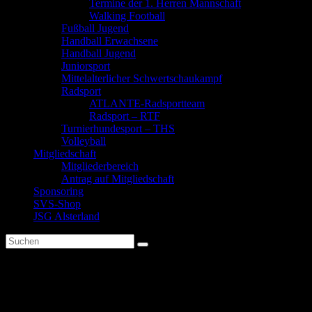
Termine der 1. Herren Mannschaft
Walking Football
Fußball Jugend
Handball Erwachsene
Handball Jugend
Juniorsport
Mittelalterlicher Schwertschaukampf
Radsport
ATLANTE-Radsportteam
Radsport – RTF
Turnierhundesport – THS
Volleyball
Mitgliedschaft
Mitgliederbereich
Antrag auf Mitgliedschaft
Sponsoring
SVS-Shop
JSG Alsterland
Spartenbericht Juniorsport
2020