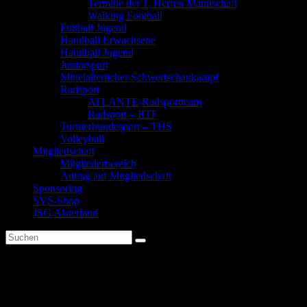
Termine der 1. Herren Mannschaft
Walking Football
Fußball Jugend
Handball Erwachsene
Handball Jugend
Juniorsport
Mittelalterlicher Schwertschaukampf
Radsport
ATLANTE-Radsportteam
Radsport – RTF
Turnierhundesport – THS
Volleyball
Mitgliedschaft
Mitgliederbereich
Antrag auf Mitgliedschaft
Sponsoring
SVS-Shop
JSG Alsterland
Trainerwechsel Fußball Herren
II