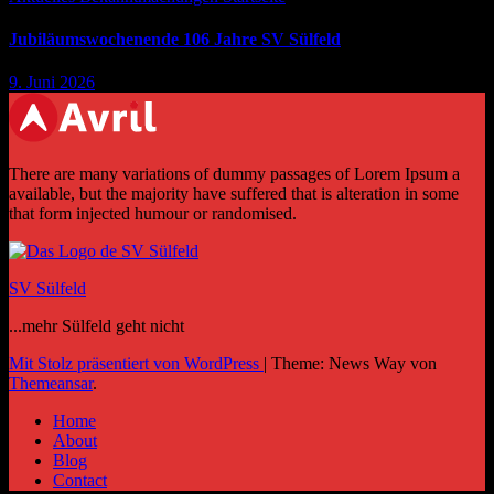
Jubiläumswochenende 106 Jahre SV Sülfeld
9. Juni 2026
There are many variations of dummy passages of Lorem Ipsum a
available, but the majority have suffered that is alteration in some
that form injected humour or randomised.
SV Sülfeld
...mehr Sülfeld geht nicht
Mit Stolz präsentiert von WordPress
|
Theme: News Way von
Themeansar
.
Home
About
Blog
Contact