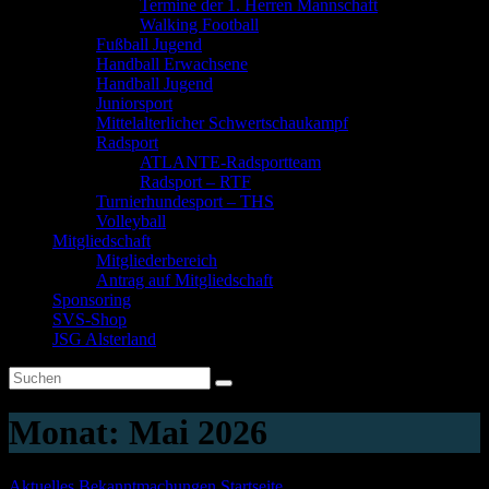
Termine der 1. Herren Mannschaft
Walking Football
Fußball Jugend
Handball Erwachsene
Handball Jugend
Juniorsport
Mittelalterlicher Schwertschaukampf
Radsport
ATLANTE-Radsportteam
Radsport – RTF
Turnierhundesport – THS
Volleyball
Mitgliedschaft
Mitgliederbereich
Antrag auf Mitgliedschaft
Sponsoring
SVS-Shop
JSG Alsterland
Monat:
Mai 2026
Aktuelles
Bekanntmachungen
Startseite