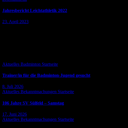
Jahresbericht Leichtathletik 2022
23. April 2023
Wir sind eine gemischte Gruppe von 2 Frauen und 2 Männer . Um
fit zu bleiben treffen wir uns im Sommer (von Mai bis Oktober) auf
dem Sportplatz und trainieren…
Falls Du es verpasst hast ...
Aktuelles
Badminton
Startseite
Trainer/in für die Badminton-Jugend gesucht
8. Juli 2026
Aktuelles
Bekanntmachungen
Startseite
106 Jahre SV Sülfeld – Samstag
17. Juni 2026
Aktuelles
Bekanntmachungen
Startseite