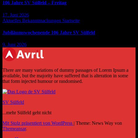
106 Jahre SV Sülfeld – Freitag
17. Juni 2026
Aktuelles
Bekanntmachungen
Startseite
Jubiläumswochenende 106 Jahre SV Sülfeld
9. Juni 2026
There are many variations of dummy passages of Lorem Ipsum a
available, but the majority have suffered that is alteration in some
that form injected humour or randomised.
SV Sülfeld
...mehr Sülfeld geht nicht
Mit Stolz präsentiert von WordPress
|
Theme: News Way von
Themeansar
.