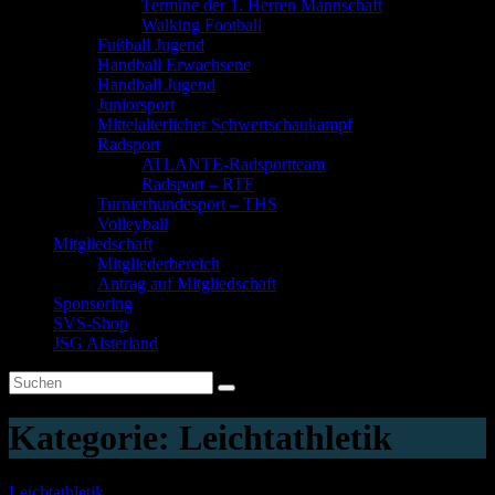
Termine der 1. Herren Mannschaft
Walking Football
Fußball Jugend
Handball Erwachsene
Handball Jugend
Juniorsport
Mittelalterlicher Schwertschaukampf
Radsport
ATLANTE-Radsportteam
Radsport – RTF
Turnierhundesport – THS
Volleyball
Mitgliedschaft
Mitgliederbereich
Antrag auf Mitgliedschaft
Sponsoring
SVS-Shop
JSG Alsterland
Kategorie:
Leichtathletik
Leichtathletik