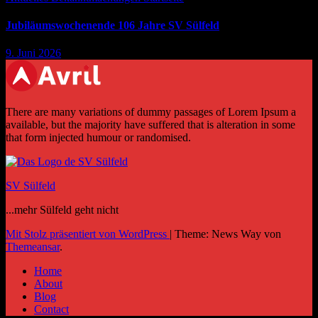
Jubiläumswochenende 106 Jahre SV Sülfeld
9. Juni 2026
There are many variations of dummy passages of Lorem Ipsum a
available, but the majority have suffered that is alteration in some
that form injected humour or randomised.
SV Sülfeld
...mehr Sülfeld geht nicht
Mit Stolz präsentiert von WordPress
|
Theme: News Way von
Themeansar
.
Home
About
Blog
Contact