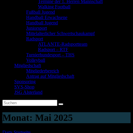
Termine der 1. Herren Mannschaft
Walking Football
Fußball Jugend
Handball Erwachsene
Handball Jugend
Juniorsport
Mittelalterlicher Schwertschaukampf
Radsport
ATLANTE-Radsportteam
Radsport – RTF
Turnierhundesport – THS
Volleyball
Mitgliedschaft
Mitgliederbereich
Antrag auf Mitgliedschaft
Sponsoring
SVS-Shop
JSG Alsterland
Monat:
Mai 2025
Darts
Startseite