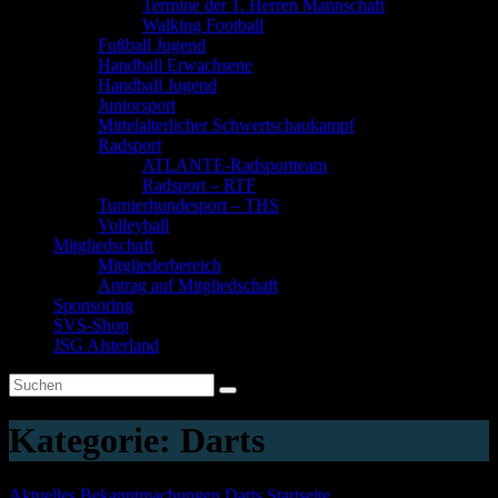
Termine der 1. Herren Mannschaft
Walking Football
Fußball Jugend
Handball Erwachsene
Handball Jugend
Juniorsport
Mittelalterlicher Schwertschaukampf
Radsport
ATLANTE-Radsportteam
Radsport – RTF
Turnierhundesport – THS
Volleyball
Mitgliedschaft
Mitgliederbereich
Antrag auf Mitgliedschaft
Sponsoring
SVS-Shop
JSG Alsterland
Kategorie:
Darts
Aktuelles
Bekanntmachungen
Darts
Startseite