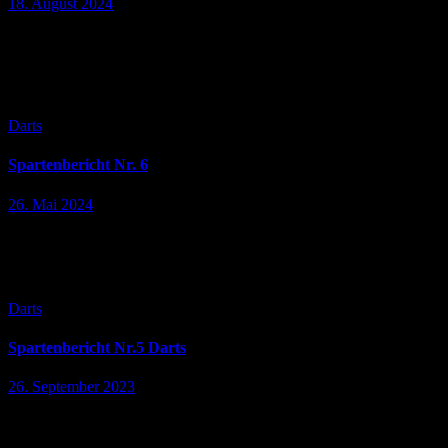
18. August 2024
Die Saison 2024 / 2025 der Dartssparte im SV Sülfeld beginntDie
neue Saison der SDKS (Steeldart-Liga Kreis Segeberg –
https://sdks-liga.de) steht vor der Tür und beginnt am 02.09.2024
mit einem…
Darts
Spartenbericht Nr. 6
26. Mai 2024
Fazit des ersten Jahres Dartssparte im SV Sülfeld🎯 Am 15.05.2023
fand der erste Dartsabend der Dartssparte im SV Sülfeld im
Günthers statt und sollte bei Weitem nicht der letzte Dartsabend…
Darts
Spartenbericht Nr.5 Darts
26. September 2023
Spielbericht zum Heimspiel vom 18.09.2023🎯 Die Vorfreude im
altehrwürdigen „Günthers“ war riesig, als der Termin für das erste