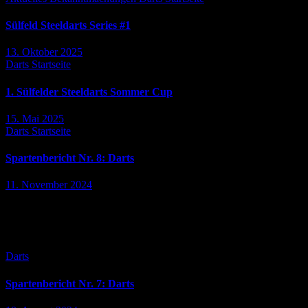
Sülfeld Steeldarts Series #1
13. Oktober 2025
Darts
Startseite
1. Sülfelder Steeldarts Sommer Cup
15. Mai 2025
Darts
Startseite
Spartenbericht Nr. 8: Darts
11. November 2024
Die Saison 2024 / 2025 der Dartssparte im SV Sülfeld ist im vollen
Gange und die beiden Mannschaften in der 1. und 2. Liga der
SDKS schlagen sich gut. Beide…
Darts
Spartenbericht Nr. 7: Darts