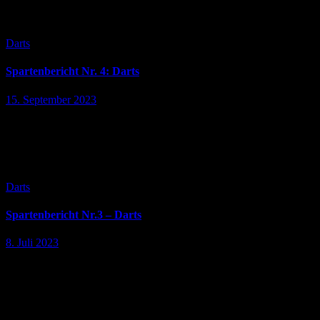
Heimspiel am 18.09.2023 in der Steeldart-Liga Kreis
Segebergbekanntgegeben wurde. Aber auch die…
Darts
Spartenbericht Nr. 4: Darts
15. September 2023
Ligastart mit Heimspiel am 18.09.2023; “Game on!“ 🎯 Es wird
ernst im altehrwürdigen „Günthers“! Am 18.09.2023 beginnt die
Saison der Steeldart-Liga Kreis Segeberg. Der SVS startet mit
einem Heimspiel in…
Darts
Spartenbericht Nr.3 – Darts
8. Juli 2023
Auswärts “Game on!“🎯 Voller Vorfreude fand am 05.07.2023 das
erste Match für die SV Sülfeld Dartsparte gegen eine andere
Dartmannschaft statt. Es ging zum und gegen den SC Wakendorf
I…