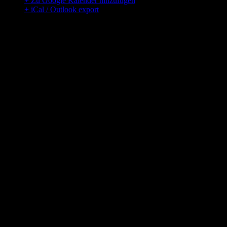
+ Zu Google Kalender hinzufügen
+ iCal / Outlook export
00
Tage
00
Stunden
00
Minuten
00
Sekunden
Hier findest du uns
Adresse
Traum Allee 213
20020 Jetztdabei
Öffnungszeiten