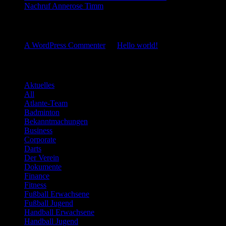
Nachruf Annerose Timm
Neueste Kommentare
A WordPress Commenter
zu
Hello world!
Kategorien
Aktuelles
All
Atlante-Team
Badminton
Bekanntmachungen
Business
Corporate
Darts
Der Verein
Dokumente
Finance
Fitness
Fußball Erwachsene
Fußball Jugend
Handball Erwachsene
Handball Jugend