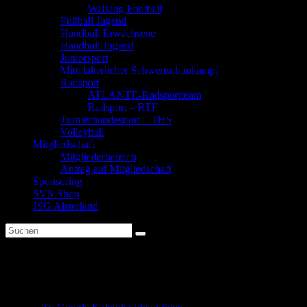
Walking Football
Fußball Jugend
Handball Erwachsene
Handball Jugend
Juniorsport
Mittelalterlicher Schwertschaukampf
Radsport
ATLANTE-Radsportteam
Radsport – RTF
Turnierhundesport – THS
Volleyball
Mitgliedschaft
Mitgliederbereich
Antrag auf Mitgliedschaft
Sponsoring
SVS-Shop
JSG Alsterland
Spiel und Bewegung 3-5 Jahre
Zielgruppe: 3 – 5 jährige