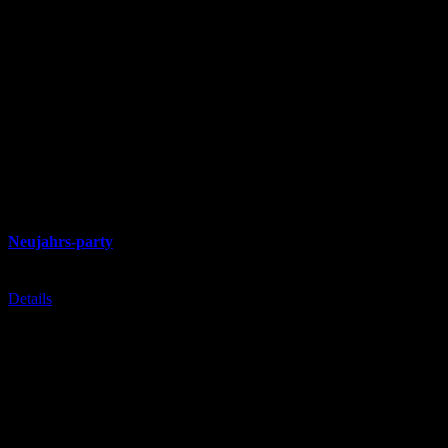
Traum Allee 213
20020 Jetztdabei
Öffnungszeiten
Montag bis Freitag: 10–18 Uhr
Samstag und Sonntag: 11–15 Uhr
Veranstaltungstermine
Januar 2027
01
Jan.
Neujahrs-party
Freitag
,
Günthers
Details
Keine Veranstaltung gefunden!