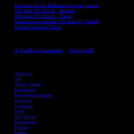
Trainer/in für die Badminton-Jugend gesucht
106 Jahre SV Sülfeld – Samstag
106 Jahre SV Sülfeld – Freitag
Jubiläumswochenende 106 Jahre SV Sülfeld
Nachruf Annerose Timm
Neueste Kommentare
A WordPress Commenter
zu
Hello world!
Kategorien
Aktuelles
All
Atlante-Team
Badminton
Bekanntmachungen
Business
Corporate
Darts
Der Verein
Dokumente
Finance
Fitness