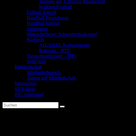
Termine der 1. Herren Mannschaft
Walking Football
Fußball Jugend
Handball Erwachsene
Handball Jugend
Juniorsport
Mittelalterlicher Schwertschaukampf
Radsport
ATLANTE-Radsportteam
Radsport – RTF
Turnierhundesport – THS
Volleyball
Mitgliedschaft
Mitgliederbereich
Antrag auf Mitgliedschaft
Sponsoring
SVS-Shop
JSG Alsterland
Training Step Aerobic
Step Aerobic