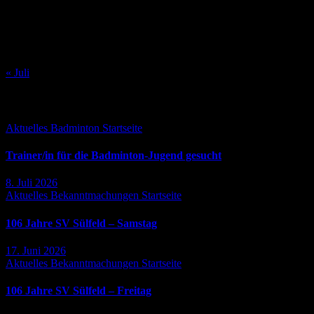
10
11
12
13
14
15
16
17
18
19
20
21
22
23
24
25
26
27
28
29
30
31
« Juli
Falls Du es verpasst hast ...
Aktuelles
Badminton
Startseite
Trainer/in für die Badminton-Jugend gesucht
8. Juli 2026
Aktuelles
Bekanntmachungen
Startseite
106 Jahre SV Sülfeld – Samstag
17. Juni 2026
Aktuelles
Bekanntmachungen
Startseite
106 Jahre SV Sülfeld – Freitag