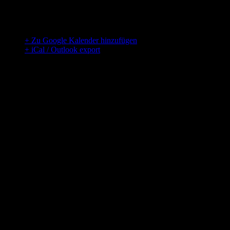
Kondition und Koordination
Leitung: Katerina Niehusen
+ Zu Google Kalender hinzufügen
+ iCal / Outlook export
00
Tage
00
Stunden
00
Minuten
00
Sekunden
Hier findest du uns
Adresse