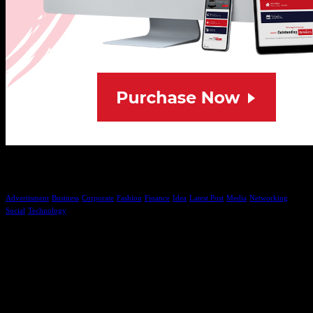
Tags
Advertisment
Business
Corporate
Fashion
Finance
Idea
Latest Post
Media
Networking
Social
Technology
Calendar
August 2026
M
D
M
D
F
S
S
1
2
3
4
5
6
7
8
9