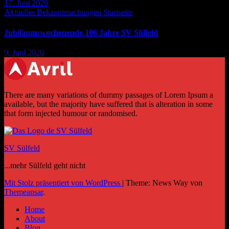
17. Juni 2026
Aktuelles
Bekanntmachungen
Startseite
Jubiläumswochenende 106 Jahre SV Sülfeld
9. Juni 2026
There are many variations of dummy passages of Lorem Ipsum a
available, but the majority have suffered that is alteration in some
that form injected humour or randomised.
SV Sülfeld
...mehr Sülfeld geht nicht
Mit Stolz präsentiert von WordPress
|
Theme: News Way von
Themeansar
.
Home
About
Blog