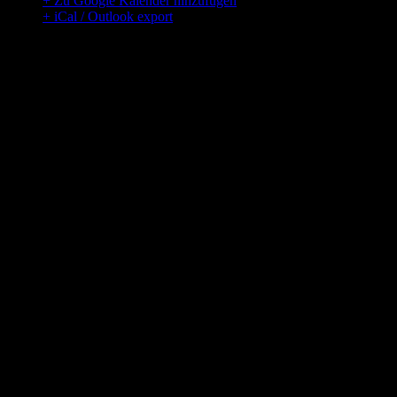
+ Zu Google Kalender hinzufügen
+ iCal / Outlook export
00
Tage
00
Stunden
00
Minuten
00
Sekunden
Hier findest du uns
Adresse
Traum Allee 213
20020 Jetztdabei
Öffnungszeiten