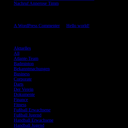
Nachruf Annerose Timm
Neueste Kommentare
A WordPress Commenter
zu
Hello world!
Kategorien
Aktuelles
All
Atlante-Team
Badminton
Bekanntmachungen
Business
Corporate
Darts
Der Verein
Dokumente
Finance
Fitness
Fußball Erwachsene
Fußball Jugend
Handball Erwachsene
Handball Jugend