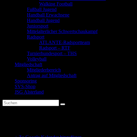
Walking Football
Fußball Jugend
Handball Erwachsene
Handball Jugend
Juniorsport
Mittelalterlicher Schwertschaukampf
Radsport
ATLANTE-Radsportteam
Radsport – RTF
Turnierhundesport – THS
Volleyball
Mitgliedschaft
Mitgliederbereich
Antrag auf Mitgliedschaft
Sponsoring
SVS-Shop
JSG Alsterland
Eltern-Kind-Ballspielgruppe 1-3 Jahre
Eltern-Kind-Ballspielgruppe 1-3 Jahre